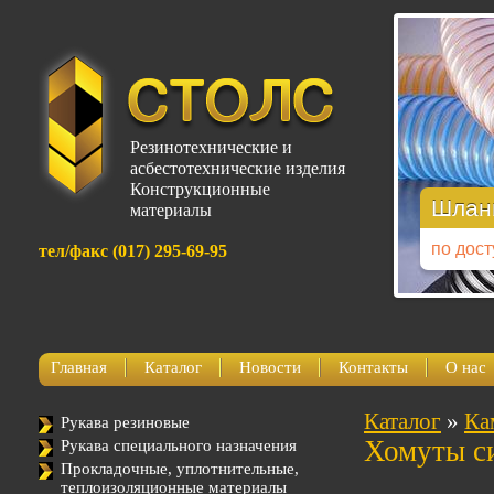
Резинотехнические и
асбестотехнические изделия
ит,
Конструкционные
Шланг
материалы
по дос
тел/факс (017) 295-69-95
Главная
Каталог
Новости
Контакты
О нас
Каталог
»
Ка
Рукава резиновые
Хомуты с
Рукава специального назначения
Прокладочные, уплотнительные,
теплоизоляционные материалы