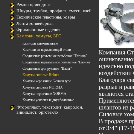
Ремни приводные
Шнуры, трубки, профиля, смеси, клей
Технические пластины, ковры
Лента конвейерная
Фрикционные изделия
Камлоки, хомуты, БРС
Камлоки алюминиевые
Камлоки из нержавеющей стали
Компания Ст
Соединение разъемное резьбовое "Елочка"
оцинкованно
Соединение неразъемное ремонтное "Елочка"
идеально под
Соединение для рукавов "Bauer"
воздействии
Хомуты силовые Robust
Благодаря св
Хомуты червячные German type
разрыв и ра
Хомуты силовые NORMA
являются ст
Хомуты червячные NORMA
Применяются
Хомуты усиленные двухболтовые
шлангов из р
Фторопласт, текстолит, капролон,
винипласт, оргстекло
Силовые хом
В продаже пр
от 3/4" (17-